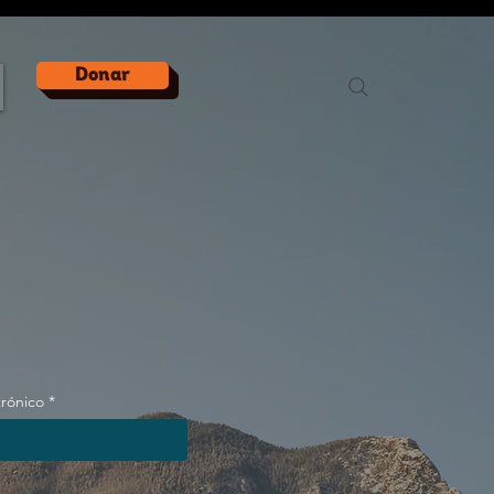
Donar
trónico