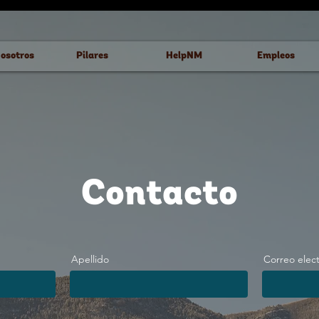
osotros
Pilares
HelpNM
Empleos
Contacto
Apellido
Correo elec